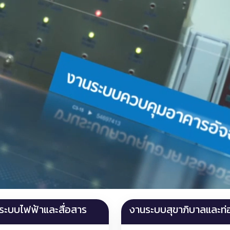
ระบบไฟฟ้าและสื่อสาร
งานระบบสุขาภิบาลและท่