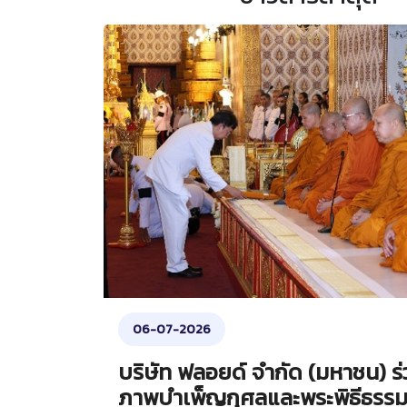
06-07-2026
บริษัท ฟลอยด์ จำกัด (มหาชน) ร่
ภาพบำเพ็ญกุศลและพระพิธีธรร