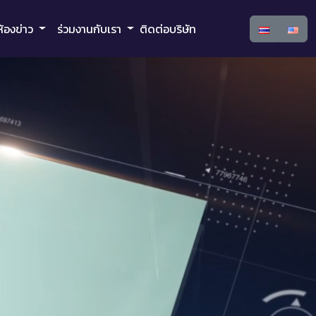
ห้องข่าว
ร่วมงานกับเรา
ติดต่อบริษัท