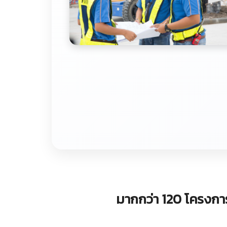
มากกว่า 120 โครงก