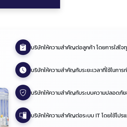
บริษัทให้ความสำคัญต่อลูกค้า โดยการใส่ใจ
บริษัทให้ความสำคัญกับระยะเวลาที่ใช้ในการก
บริษัทให้ความสำคัญกับระบบความปลอดภัย
บริษัทให้ความสำคัญต่อระบบ IT โดยใช้โปร