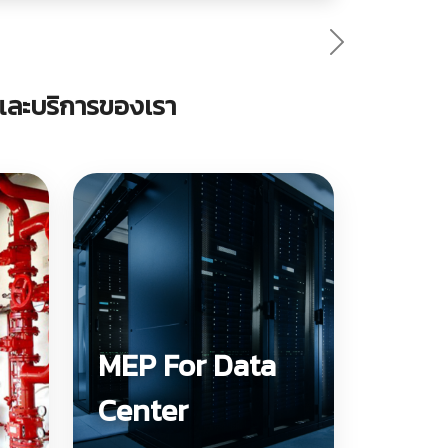
จและบริการของเรา
MEP For Data
Center